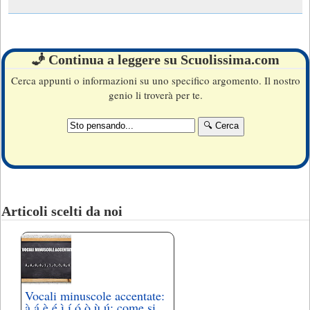
🧞 Continua a leggere su Scuolissima.com
Cerca appunti o informazioni su uno specifico argomento. Il nostro
genio li troverà per te.
Articoli scelti da noi
Vocali minuscole accentate:
à,á,è,é,ì,í,ó,ò,ù,ú: come si