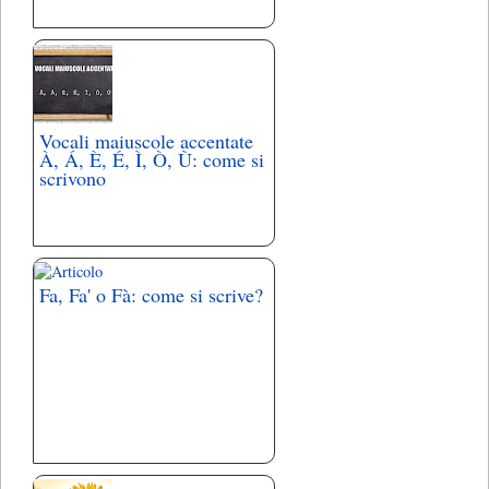
Vocali maiuscole accentate
À, Á, È, É, Ì, Ò, Ù: come si
scrivono
Fa, Fa' o Fà: come si scrive?