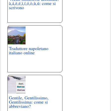
à,á,è,é,ì,í,ó,ò,ù,ú: come si
scrivono
Traduttore napoletano
italiano online
Gentile, Gentilissimo,
Gentilissima: come si
abbreviano?