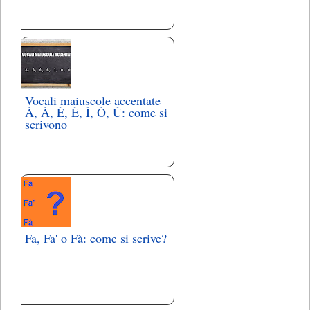
Vocali maiuscole accentate
À, Á, È, É, Ì, Ò, Ù: come si
scrivono
Fa, Fa' o Fà: come si scrive?