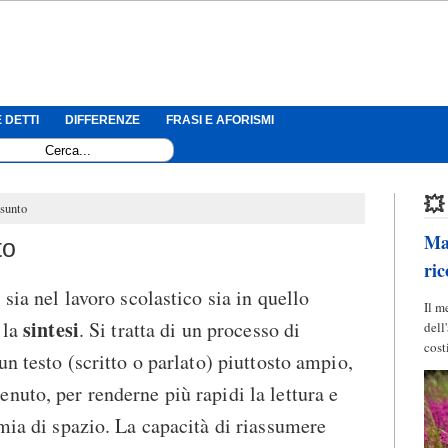
 DETTI
DIFFERENZE
FRASI E AFORISMI
💥
ssunto
Mag
to
ric
 sia nel lavoro scolastico sia in quello
Il m
sintesi
 la
. Si tratta di un processo di
dell
cost
un testo (scritto o parlato) piuttosto ampio,
nuto, per renderne più rapidi la lettura e
omia di spazio. La capacità di riassumere