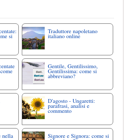
centate:
Traduttore napoletano
ome si
italiano online
centate
Gentile, Gentilissimo,
: come
Gentilissima: come si
abbreviano?
i
D'agosto - Ungaretti:
parafrasi, analisi e
commento
 nella
Signore e Signora: come si