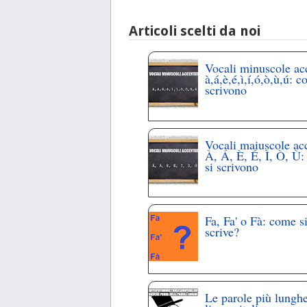
Articoli scelti da noi
Vocali minuscole ac
à,á,è,é,ì,í,ó,ò,ù,ú: c
scrivono
Vocali maiuscole ac
À, Á, È, É, Ì, Ò, Ù
si scrivono
Fa, Fa' o Fà: come s
scrive?
Le parole più lunghe