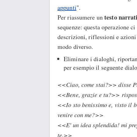
appunti
".
testo narrat
Per riassumere un
sequenze: questa operazione ci 
descrizioni, riflessioni e azioni
modo diverso.
Eliminare i dialoghi, riporta
per esempio il seguente dial
<<Ciao, come stai?>> disse P
<<Bene, grazie e tu?>> rispos
<<Io sto benissimo e, visto il b
venire con me?>>
<<E' un idea splendida! mi prep
te.>>