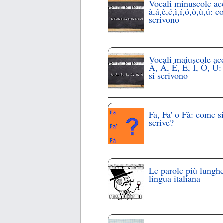
Vocali minuscole ac
à,á,è,é,ì,í,ó,ò,ù,ú: c
scrivono
Vocali maiuscole ac
À, Á, È, É, Ì, Ò, Ù
si scrivono
Fa, Fa' o Fà: come s
scrive?
Le parole più lunghe
lingua italiana