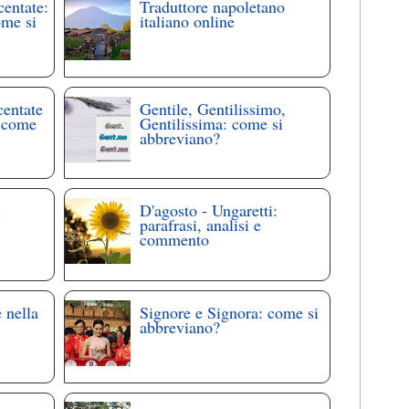
centate:
Traduttore napoletano
ome si
italiano online
centate
Gentile, Gentilissimo,
: come
Gentilissima: come si
abbreviano?
i
D'agosto - Ungaretti:
parafrasi, analisi e
commento
 nella
Signore e Signora: come si
abbreviano?