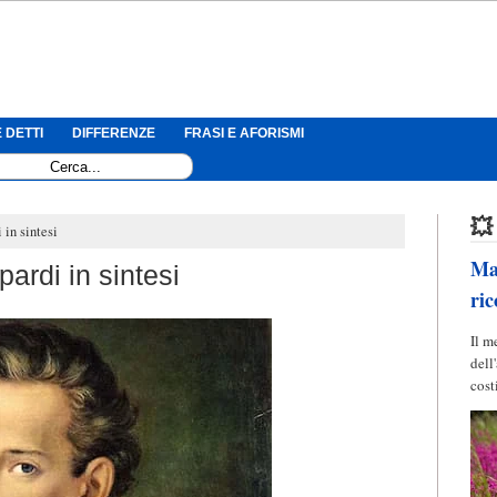
 DETTI
DIFFERENZE
FRASI E AFORISMI
💥
in sintesi
Mag
ardi in sintesi
ric
Il m
dell
cost