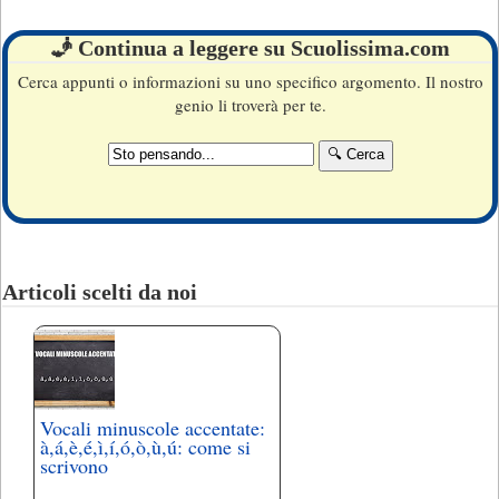
🧞 Continua a leggere su Scuolissima.com
Cerca appunti o informazioni su uno specifico argomento. Il nostro
genio li troverà per te.
Articoli scelti da noi
Vocali minuscole accentate:
à,á,è,é,ì,í,ó,ò,ù,ú: come si
scrivono