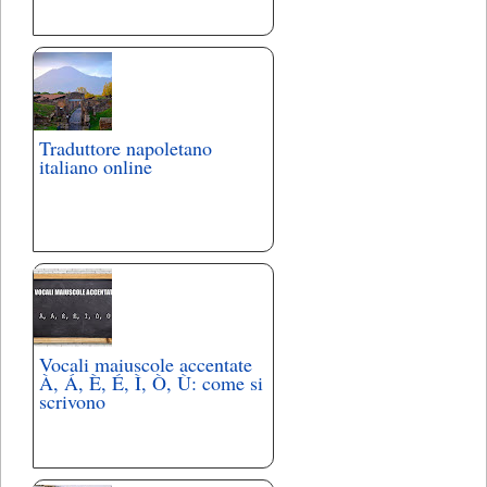
Traduttore napoletano
italiano online
Vocali maiuscole accentate
À, Á, È, É, Ì, Ò, Ù: come si
scrivono