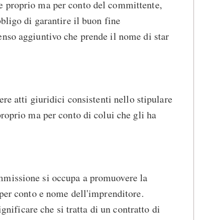
e proprio ma per conto del committente,
bligo di garantire il buon fine
enso aggiuntivo che prende il nome di star
re atti giuridici consistenti nello stipulare
proprio ma per conto di colui che gli ha
mmissione si occupa a promuovere la
 per conto e nome dell'imprenditore.
ignificare che si tratta di un contratto di