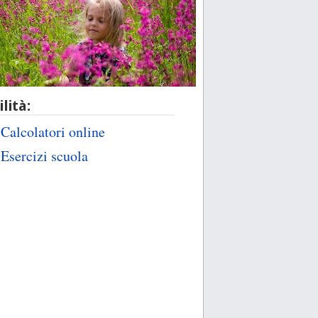
ilità:
Calcolatori online
Esercizi scuola