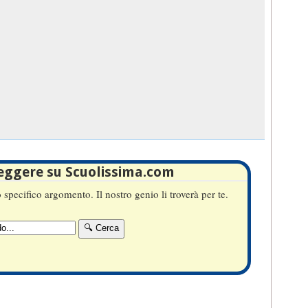
leggere su Scuolissima.com
specifico argomento. Il nostro genio li troverà per te.