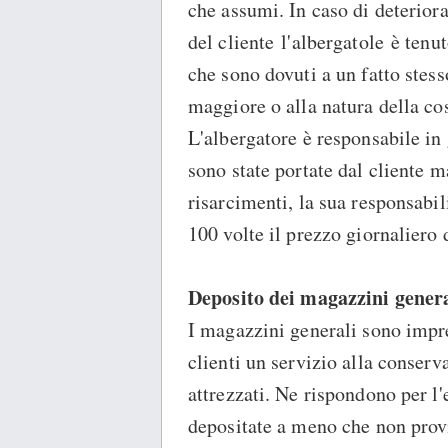
che assumi. In caso di deterior
del cliente l'albergatole è tenu
che sono dovuti a un fatto stesso
maggiore o alla natura della co
L'albergatore è responsabile in
sono state portate dal cliente m
risarcimenti, la sua responsabi
100 volte il prezzo giornaliero 
Deposito dei magazzini genera
I magazzini generali sono impre
clienti un servizio alla conser
attrezzati. Ne rispondono per l'
depositate a meno che non provi