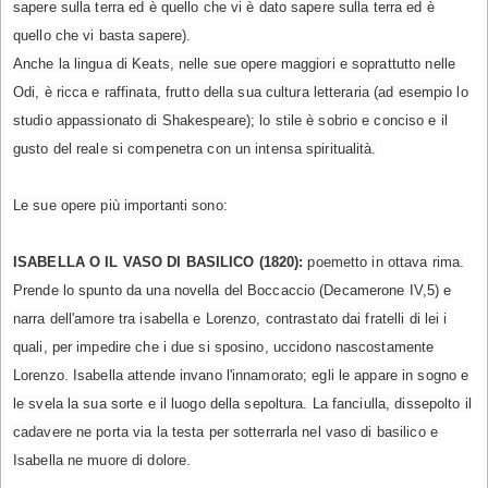
sapere sulla terra ed è quello che vi è dato sapere sulla terra ed è
quello che vi basta sapere).
Anche la lingua di Keats, nelle sue opere maggiori e soprattutto nelle
Odi, è ricca e raffinata, frutto della sua cultura letteraria (ad esempio lo
studio appassionato di Shakespeare); lo stile è sobrio e conciso e il
gusto del reale si compenetra con un intensa spiritualità.
Le sue opere più importanti sono:
ISABELLA O IL VASO DI BASILICO (1820):
poemetto in ottava rima.
Prende lo spunto da una novella del Boccaccio (Decamerone IV,5) e
narra dell'amore tra isabella e Lorenzo, contrastato dai fratelli di lei i
quali, per impedire che i due si sposino, uccidono nascostamente
Lorenzo. Isabella attende invano l'innamorato; egli le appare in sogno e
le svela la sua sorte e il luogo della sepoltura. La fanciulla, dissepolto il
cadavere ne porta via la testa per sotterrarla nel vaso di basilico e
Isabella ne muore di dolore.