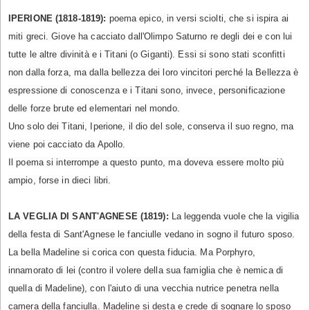
IPERIONE (1818-1819):
poema epico, in versi sciolti, che si ispira ai
miti greci. Giove ha cacciato dall'Olimpo Saturno re degli dei e con lui
tutte le altre divinità e i Titani (o Giganti). Essi si sono stati sconfitti
non dalla forza, ma dalla bellezza dei loro vincitori perché la Bellezza è
espressione di conoscenza e i Titani sono, invece, personificazione
delle forze brute ed elementari nel mondo.
Uno solo dei Titani, Iperione, il dio del sole, conserva il suo regno, ma
viene poi cacciato da Apollo.
Il poema si interrompe a questo punto, ma doveva essere molto più
ampio, forse in dieci libri.
LA VEGLIA DI SANT'AGNESE (1819):
La leggenda vuole che la vigilia
della festa di Sant'Agnese le fanciulle vedano in sogno il futuro sposo.
La bella Madeline si corica con questa fiducia. Ma Porphyro,
innamorato di lei (contro il volere della sua famiglia che è nemica di
quella di Madeline), con l'aiuto di una vecchia nutrice penetra nella
camera della fanciulla. Madeline si desta e crede di sognare lo sposo