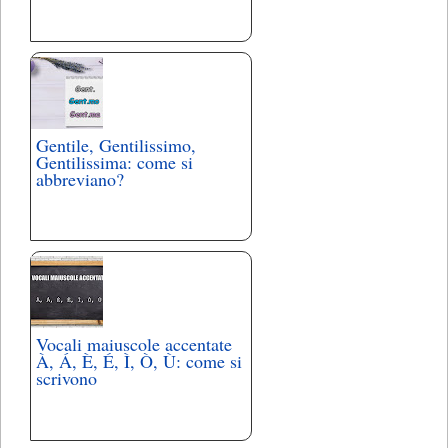
Gentile, Gentilissimo,
Gentilissima: come si
abbreviano?
Vocali maiuscole accentate
À, Á, È, É, Ì, Ò, Ù: come si
scrivono