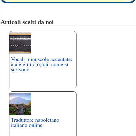
Articoli scelti da noi
Vocali minuscole accentate:
à,á,è,é,ì,í,ó,ò,ù,ú: come si
scrivono
Traduttore napoletano
italiano online