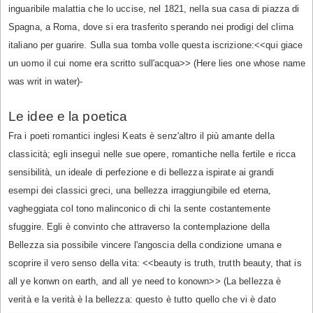
inguaribile malattia che lo uccise, nel 1821, nella sua casa di piazza di
Spagna, a Roma, dove si era trasferito sperando nei prodigi del clima
italiano per guarire. Sulla sua tomba volle questa iscrizione:<<qui giace
un uomo il cui nome era scritto sull'acqua>> (Here lies one whose name
was writ in water)-
Le idee e la poetica
Fra i poeti romantici inglesi Keats è senz'altro il più amante della
classicità; egli inseguì nelle sue opere, romantiche nella fertile e ricca
sensibilità, un ideale di perfezione e di bellezza ispirate ai grandi
esempi dei classici greci, una bellezza irraggiungibile ed eterna,
vagheggiata col tono malinconico di chi la sente costantemente
sfuggire. Egli è convinto che attraverso la contemplazione della
Bellezza sia possibile vincere l'angoscia della condizione umana e
scoprire il vero senso della vita: <<beauty is truth, trutth beauty, that is
all ye konwn on earth, and all ye need to konown>> (La bellezza è
verità e la verità è la bellezza: questo è tutto quello che vi è dato