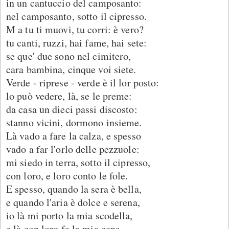
in un cantuccio del camposanto:
nel camposanto, sotto il cipresso.
M a tu ti muovi, tu corri: è vero?
tu canti, ruzzi, hai fame, hai sete:
se que' due sono nel cimitero,
cara bambina, cinque voi siete.
Verde - riprese - verde è il lor posto:
lo può vedere, là, se le preme:
da casa un dieci passi discosto:
stanno vicini, dormono insieme.
Là vado a fare la calza, e spesso
vado a far l'orlo delle pezzuole:
mi siedo in terra, sotto il cipresso,
con loro, e loro conto le fole.
E spesso, quando la sera è bella,
e quando l'aria è dolce e serena,
io là mi porto la mia scodella,
e là con loro fa la mia cena.