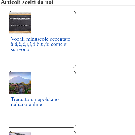
Articoli scelti da noi
Vocali minuscole accentate:
à,á,è,é,ì,í,ó,ò,ù,ú: come si
scrivono
Traduttore napoletano
italiano online