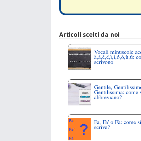
Articoli scelti da noi
Vocali minuscole ac
à,á,è,é,ì,í,ó,ò,ù,ú: c
scrivono
Gentile, Gentilissim
Gentilissima: come 
abbreviano?
Fa, Fa' o Fà: come s
scrive?