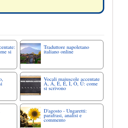
centate:
Traduttore napoletano
ome si
italiano online
o,
Vocali maiuscole accentate
si
À, Á, È, É, Ì, Ò, Ù: come
si scrivono
i
D'agosto - Ungaretti:
parafrasi, analisi e
commento