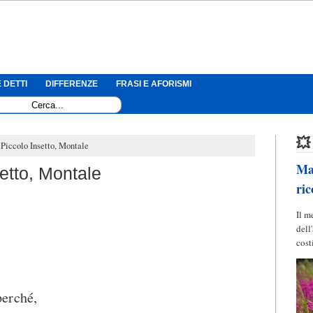
 DETTI
DIFFERENZE
FRASI E AFORISMI
💥
 Piccolo Insetto, Montale
Mag
etto, Montale
ric
Il m
dell
cost
erché,