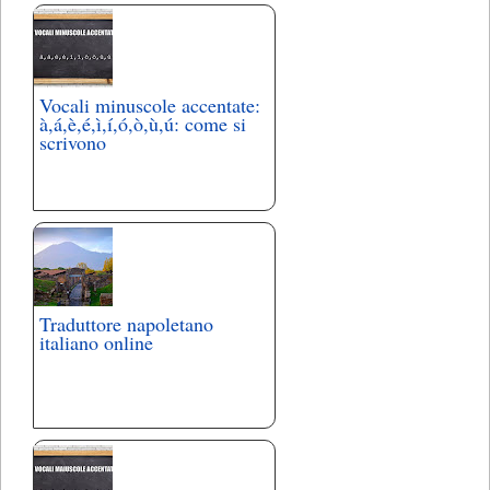
Vocali minuscole accentate:
à,á,è,é,ì,í,ó,ò,ù,ú: come si
scrivono
Traduttore napoletano
italiano online