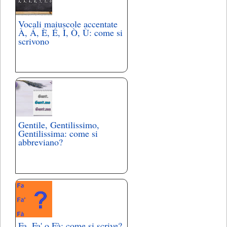
Vocali maiuscole accentate
À, Á, È, É, Ì, Ò, Ù: come si
scrivono
Gentile, Gentilissimo,
Gentilissima: come si
abbreviano?
Fa, Fa' o Fà: come si scrive?