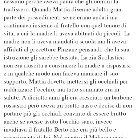
nessuno perché aveva paura che gli uomini la
tradissero. Quando Mattia divenne adulto gran
parte dei possedimenti se ne erano andati ma
continuava insieme al fratello con quel tenore di
vita, a cui la madre li aveva abituati da piccoli. La
madre non li aveva mandati a scuola ma li aveva
affidati al precettore Pinzane pensando che la sua
istruzione gli sarebbe bastata. La zia Scolastica
non era riuscita a convincere la madre a risposarsi
e in qualche modo non faceva mancare il suo
supporto. Mattia dovette mettersi gli occhiali per
raddrizzare l'occhio, ma tutto sommato era in
salute. A diciotto anni gli era cresciuto un barbone
rossastro però aveva un brutto naso e decise di non
portare più gli occhiali convinto di essere brutto
anche se avesse avuto l'occhio sano, invece
invidiava il fratello Berto che era più bello e
appariscente di lui. Nel mentre il Malagna ogni