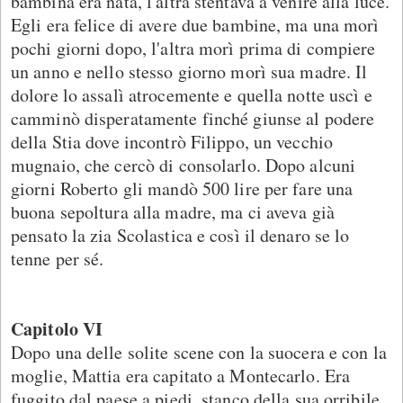
bambina era nata, l'altra stentava a venire alla luce.
Egli era felice di avere due bambine, ma una morì
pochi giorni dopo, l'altra morì prima di compiere
un anno e nello stesso giorno morì sua madre. Il
dolore lo assalì atrocemente e quella notte uscì e
camminò disperatamente finché giunse al podere
della Stia dove incontrò Filippo, un vecchio
mugnaio, che cercò di consolarlo. Dopo alcuni
giorni Roberto gli mandò 500 lire per fare una
buona sepoltura alla madre, ma ci aveva già
pensato la zia Scolastica e così il denaro se lo
tenne per sé.
Capitolo VI
Dopo una delle solite scene con la suocera e con la
moglie, Mattia era capitato a Montecarlo. Era
fuggito dal paese a piedi, stanco della sua orribile