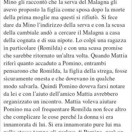
Mino gli raccontò che la serva del Malagna gli
avevo proposto la figlia come sposa dopo la morte
della prima moglie ma questi si rifiutò. Si fece
dare da Mino l'indirizzo della serva e con la scusa
della cambiale andò a cercare il Malagna a casa
della cognata e di sua nipote. Lo colpì una ragazza
in particolare (Romilda) e con una scusa promise
che sarebbe ritornato un'altra volta. Quando Mattia
riferì quanto accaduto a Pomino, entrambi
pensarono che Romilda, la figlia della strega, fosse
sicuramente onesta e che dovevano in qualche
modo salvarla. Quindi Pomino doveva farsi notare
da lei e con l'aiuto dell'amico Mattia avrebbero
organizzato un incontro. Mattia voleva aiutare
Pomino ma col frequentare Romilda non fece altro
che complicare le cose perché la donna si era
innamorata di lui. Si era innamorato pure lui ma
nello stesso tempo gli parlava di Pomino, però un