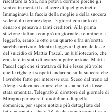
riscattare la Stia, non poteva dormire poiché gli
veniva in mente il cadavere di quel giovinetto.
Immaginava la faccia della moglie e della suocera
vedendolo tornare dopo 13 giorni con tanto di
denaro e pensava a tanti creditori. Alla prima
stazione italiana comprò un giornale e cominciò a
leggerlo, erano le otto e un quarto e fra un'oretta
sarebbe arrivato. Mentre leggeva il giornale lesse
del suicidio di Mattia Pascal, un bibliotecario, che
era stato in stato di avanzata putrefazione. Mattia
Pascal capì che si trattava di lui e lesse più volte
quelle righe e i sospetti andarono sulla suocera che
l'avrebbe fatto per interesse suo. Sceso dal treno ad
Alenga voleva accertarsi che la sua notizia fosse
stata smentita. Telegrafò al direttore del giornale di
Miragno per avere il quotidiano di quella
domenica, per sapere notizie più dettagliate del
fatto avvenuto sabato 28. Scelse come nome Carlo