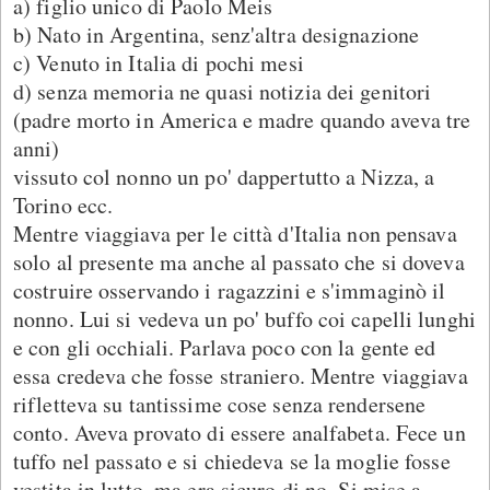
a) figlio unico di Paolo Meis
b) Nato in Argentina, senz'altra designazione
c) Venuto in Italia di pochi mesi
d) senza memoria ne quasi notizia dei genitori
(padre morto in America e madre quando aveva tre
anni)
vissuto col nonno un po' dappertutto a Nizza, a
Torino ecc.
Mentre viaggiava per le città d'Italia non pensava
solo al presente ma anche al passato che si doveva
costruire osservando i ragazzini e s'immaginò il
nonno. Lui si vedeva un po' buffo coi capelli lunghi
e con gli occhiali. Parlava poco con la gente ed
essa credeva che fosse straniero. Mentre viaggiava
rifletteva su tantissime cose senza rendersene
conto. Aveva provato di essere analfabeta. Fece un
tuffo nel passato e si chiedeva se la moglie fosse
vestita in lutto, ma era sicuro di no. Si mise a