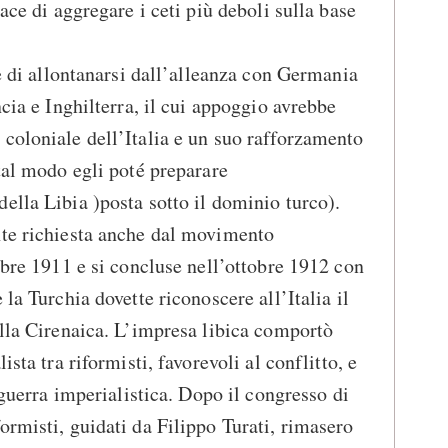
pace di aggregare i ceti più deboli sulla base
se di allontanarsi dall’alleanza con Germania
ncia e Inghilterra, il cui appoggio avrebbe
coloniale dell’Italia e un suo rafforzamento
 tal modo egli poté preparare
ella Libia )posta sotto il dominio turco).
nte richiesta anche dal movimento
mbre 1911 e si concluse nell’ottobre 1912 con
 la Turchia dovette riconoscere all’Italia il
ella Cirenaica. L’impresa libica comportò
ista tra riformisti, favorevoli al conflitto, e
i guerra imperialistica. Dopo il congresso di
ormisti, guidati da Filippo Turati, rimasero