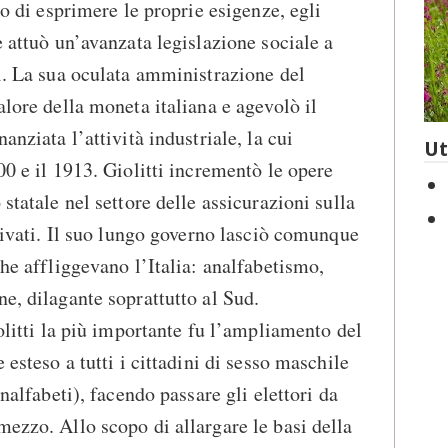
to di esprimere le proprie esigenze, egli
e attuò un’avanzata legislazione sociale a
li. La sua oculata amministrazione del
alore della moneta italiana e agevolò il
anziata l’attività industriale, la cui
Ut
00 e il 1913. Giolitti incrementò le opere
 statale nel settore delle assicurazioni sulla
privati. Il suo lungo governo lasciò comunque
che affliggevano l’Italia: analfabetismo,
e, dilagante soprattutto al Sud.
iolitti la più importante fu l’ampliamento del
 esteso a tutti i cittadini di sesso maschile
analfabeti), facendo passare gli elettori da
ezzo. Allo scopo di allargare le basi della