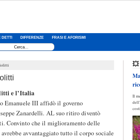
 DETTI
DIFFERENZE
FRASI E AFORISMI
💥
olitti
Mag
litti
ric
tti e l’Italia
Il m
io Emanuele III affidò il governo
dell
cost
useppe Zanardelli. AL suo ritiro diventò
ti. Convinto che il miglioramento delle
i avrebbe avvantaggiato tutto il corpo sociale