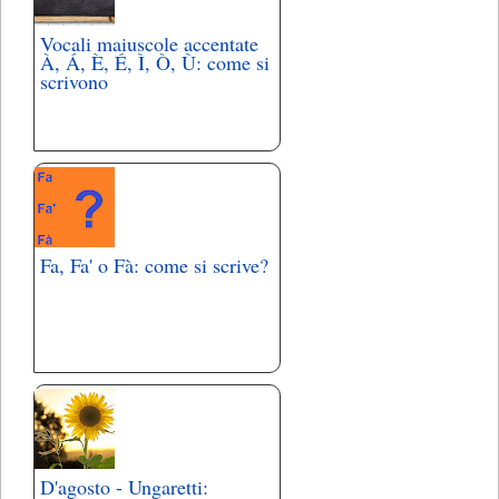
Vocali maiuscole accentate
À, Á, È, É, Ì, Ò, Ù: come si
scrivono
Fa, Fa' o Fà: come si scrive?
D'agosto - Ungaretti: