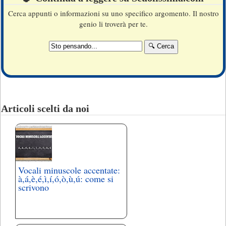
Cerca appunti o informazioni su uno specifico argomento. Il nostro
genio li troverà per te.
Articoli scelti da noi
Vocali minuscole accentate:
à,á,è,é,ì,í,ó,ò,ù,ú: come si
scrivono