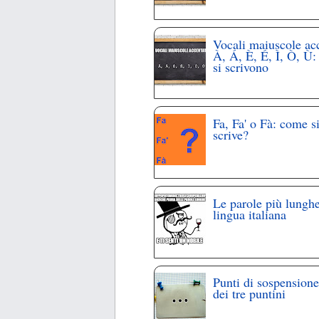
Vocali maiuscole ac
À, Á, È, É, Ì, Ò, Ù
si scrivono
Fa, Fa' o Fà: come s
scrive?
Le parole più lunghe
lingua italiana
Punti di sospensione
dei tre puntini