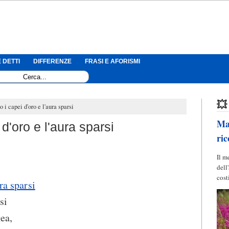
 DETTI
DIFFERENZE
FRASI E AFORISMI
💥
 i capei d'oro e l'aura sparsi
Mag
d'oro e l'aura sparsi
ric
Il m
dell
cost
ra sparsi
si
gea,