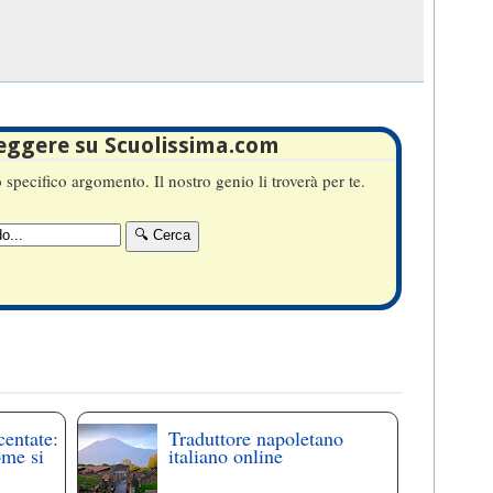
leggere su Scuolissima.com
specifico argomento. Il nostro genio li troverà per te.
centate:
Traduttore napoletano
ome si
italiano online