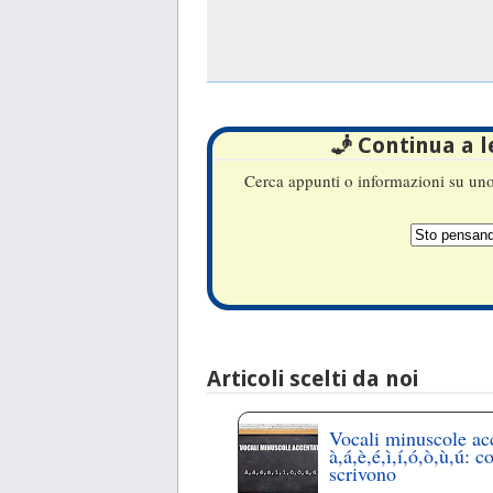
🧞 Continua a 
Cerca appunti o informazioni su uno 
Articoli scelti da noi
Vocali minuscole ac
à,á,è,é,ì,í,ó,ò,ù,ú: c
scrivono