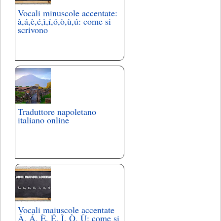
Vocali minuscole accentate:
à,á,è,é,ì,í,ó,ò,ù,ú: come si
scrivono
Traduttore napoletano
italiano online
Vocali maiuscole accentate
À, Á, È, É, Ì, Ò, Ù: come si