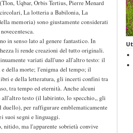
i (Tlon, Uqbar, Orbis Tertius, Pierre Menard
circolari, La lotteria a Babilonia, La
 della memoria) sono giustamente considerati
a novecentesca.
o in senso lato al genere fantastico. In
Ut
hezza li rende creazioni del tutto originali.
nuamente variati dall'uno all'altro testo: il
a e della morte; l'enigma del tempo; il
ri e della letteratura, gli incerti confini tra
caso, tra tempo ed eternità. Anche alcuni
ll'altro testo (il labirinto, lo specchio,, gli
, il duello), per raffigurare emblematicamente
i suoi segni e linguaggi.
o, nitido, ma l'apparente sobrietà convive