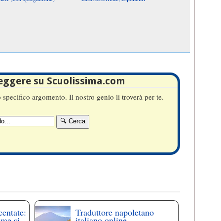
leggere su Scuolissima.com
specifico argomento. Il nostro genio li troverà per te.
centate:
Traduttore napoletano
ome si
italiano online