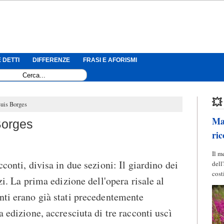
 DETTI
DIFFERENZE
FRASI E AFORISMI
💥
Luis Borges
Mag
Borges
ric
Il m
cconti, divisa in due sezioni: Il giardino dei
dell
cost
zi. La prima edizione dell'opera risale al
nti erano già stati precedentemente
a edizione, accresciuta di tre racconti uscì