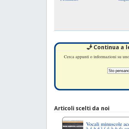
🧞 Continua a 
Cerca appunti o informazioni su uno 
Articoli scelti da noi
Vocali minuscole ac
à,á,è,é,ì,í,ó,ò,ù,ú: c