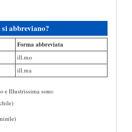
si abbreviano?
Forma abbreviata
ill.mo
ill.ma
o e Illustrissima sono:
chile)
minile)