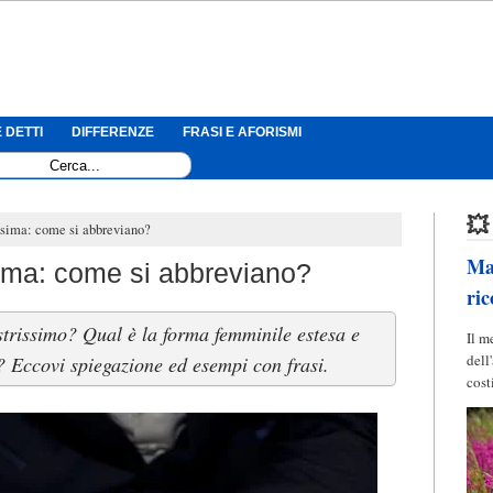
 DETTI
DIFFERENZE
FRASI E AFORISMI
💥
issima: come si abbreviano?
Mag
issima: come si abbreviano?
ric
strissimo? Qual è la forma femminile estesa e
Il m
dell
o? Eccovi spiegazione ed esempi con frasi.
cost