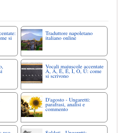
centate:
Traduttore napoletano
ome si
italiano online
o,
Vocali maiuscole accentate
si
À, Á, È, É, Ì, Ò, Ù: come
si scrivono
i
D'agosto - Ungaretti:
parafrasi, analisi e
commento
: uso
Soldati - Ungaretti: