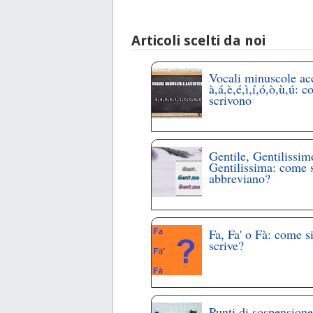
Articoli scelti da noi
Vocali minuscole ac
à,á,è,é,ì,í,ó,ò,ù,ú: c
scrivono
Gentile, Gentilissim
Gentilissima: come 
abbreviano?
Fa, Fa' o Fà: come s
scrive?
Punti di sospensione