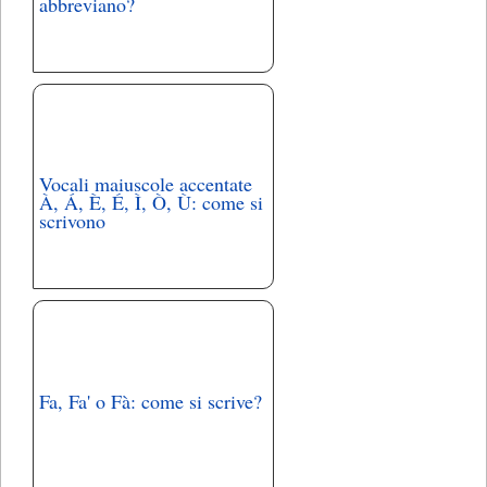
abbreviano?
Vocali maiuscole accentate
À, Á, È, É, Ì, Ò, Ù: come si
scrivono
Fa, Fa' o Fà: come si scrive?