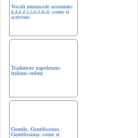
Vocali minuscole accentate:
à,á,è,é,ì,í,ó,ò,ù,ú: come si
scrivono
Traduttore napoletano
italiano online
Gentile, Gentilissimo,
Gentilissima: come si