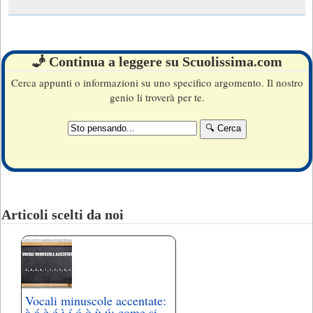
🧞 Continua a leggere su Scuolissima.com
Cerca appunti o informazioni su uno specifico argomento. Il nostro
genio li troverà per te.
Articoli scelti da noi
Vocali minuscole accentate:
à,á,è,é,ì,í,ó,ò,ù,ú: come si