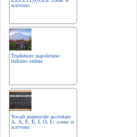
scrivono
Traduttore napoletano
italiano online
Vocali maiuscole accentate
À, Á, È, É, Ì, Ò, Ù: come si
scrivono