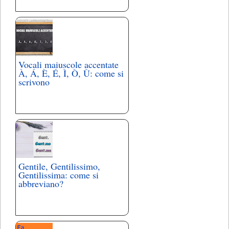
Vocali maiuscole accentate
À, Á, È, É, Ì, Ò, Ù: come si
scrivono
Gentile, Gentilissimo,
Gentilissima: come si
abbreviano?