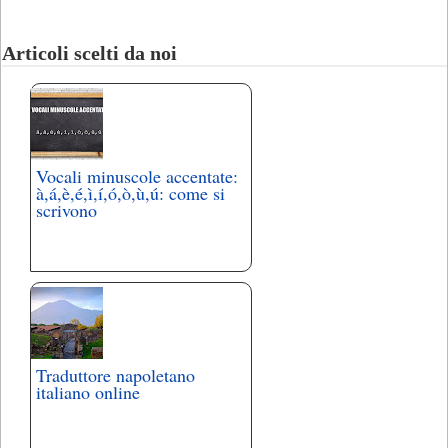
Articoli scelti da noi
Vocali minuscole accentate:
à,á,è,é,ì,í,ó,ò,ù,ú: come si
scrivono
Traduttore napoletano
italiano online