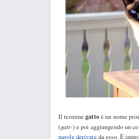
gatto
Il termine
è un nome primi
(
gatt-
) e poi aggiungendo un cer
parole derivate
da esso. È impor