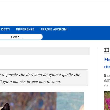
 DETTI
DIFFERENZE
FRASI E AFORISMI
💥
Mag
ric
 le parole che derivano da gatto e quelle che
Il m
dell
i gatto ma che invece non lo sono.
cost