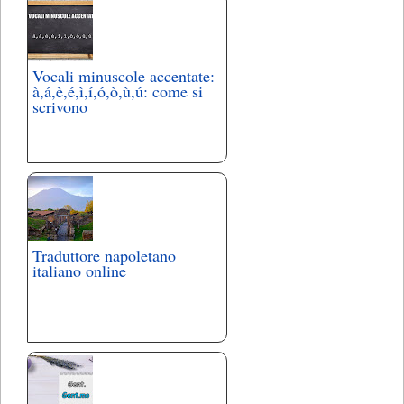
Vocali minuscole accentate:
à,á,è,é,ì,í,ó,ò,ù,ú: come si
scrivono
Traduttore napoletano
italiano online