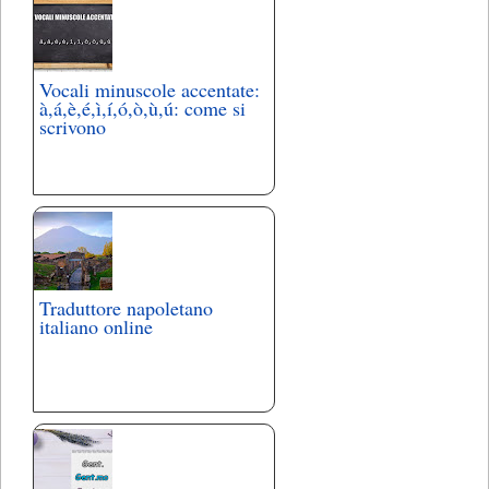
Vocali minuscole accentate:
à,á,è,é,ì,í,ó,ò,ù,ú: come si
scrivono
Traduttore napoletano
italiano online