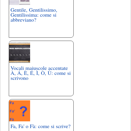
Gentile, Gentilissimo,
Gentilissima: come si
abbreviano?
Vocali maiuscole accentate
À, Á, È, É, Ì, Ò, Ù: come si
scrivono
Fa, Fa' o Fà: come si scrive?