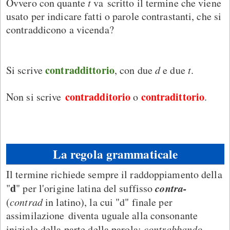
Ovvero con quante
t
va scritto il termine che viene
usato per indicare fatti o parole contrastanti, che si
contraddicono a vicenda?
contraddittorio
Si scrive
, con due
d
e due
t
.
contradditorio
contradittorio
Non si scrive
o
.
La regola grammaticale
Il termine richiede sempre il raddoppiamento della
d
contra-
"
" per l'origine latina del suffisso
(
contrad
in latino), la cui "d" finale per
assimilazione diventa uguale alla consonante
iniziale della parte della parola:
contrabbando
,