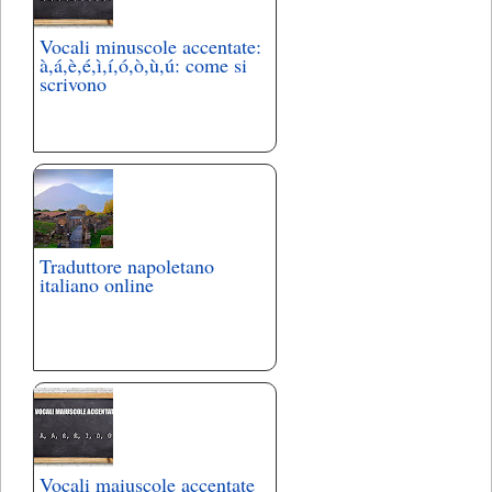
Vocali minuscole accentate:
à,á,è,é,ì,í,ó,ò,ù,ú: come si
scrivono
Traduttore napoletano
italiano online
Vocali maiuscole accentate