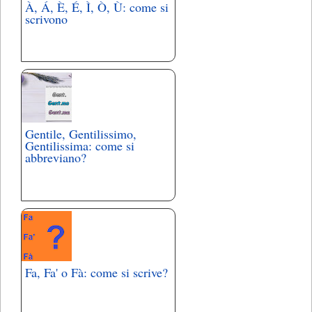
À, Á, È, É, Ì, Ò, Ù: come si
scrivono
Gentile, Gentilissimo,
Gentilissima: come si
abbreviano?
Fa, Fa' o Fà: come si scrive?