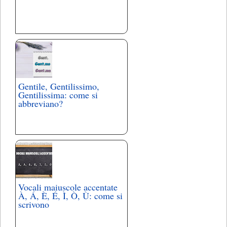
Gentile, Gentilissimo,
Gentilissima: come si
abbreviano?
Vocali maiuscole accentate
À, Á, È, É, Ì, Ò, Ù: come si
scrivono