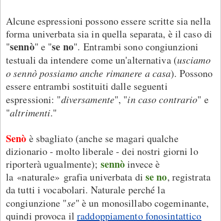
Alcune espressioni possono essere scritte sia nella
forma univerbata sia in quella separata, è il caso di
sennò
se no
"
" e "
". Entrambi sono congiunzioni
testuali da intendere come un'alternativa (
usciamo
o sennò possiamo anche rimanere a casa
). Possono
essere entrambi sostituiti dalle seguenti
espressioni: "
diversamente
", "
in caso contrario
" e
"
altrimenti
."
Senò
è sbagliato (anche se magari qualche
dizionario - molto liberale - dei nostri giorni lo
sennò
riporterà ugualmente);
invece è
se no
la «naturale» grafia univerbata di
, registrata
da tutti i vocabolari. Naturale perché la
congiunzione "
se
" è un monosillabo cogeminante,
quindi provoca il
raddoppiamento fonosintattico