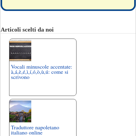
Articoli scelti da noi
Vocali minuscole accentate:
à,á,è,é,ì,í,ó,ò,ù,ú: come si
scrivono
Traduttore napoletano
italiano online