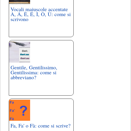
Vocali maiuscole accentate
À, Á, È, É, Ì, Ò, Ù: come si
scrivono
Gentile, Gentilissimo,
Gentilissima: come si
abbreviano?
Fa, Fa' o Fà: come si scrive?