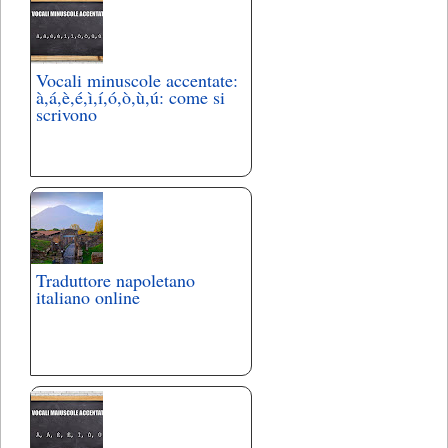
Vocali minuscole accentate:
à,á,è,é,ì,í,ó,ò,ù,ú: come si
scrivono
Traduttore napoletano
italiano online