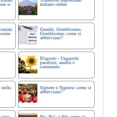
ome si
italiano online
centate
Gentile, Gentilissimo,
: come
Gentilissima: come si
abbreviano?
i
D'agosto - Ungaretti:
parafrasi, analisi e
commento
 nella
Signore e Signora: come si
abbreviano?
: uso
Sta, Sta', o Stà: come si