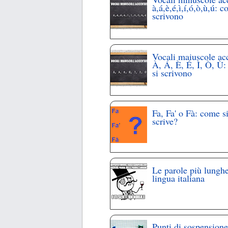
à,á,è,é,ì,í,ó,ò,ù,ú: c
scrivono
Vocali maiuscole ac
À, Á, È, É, Ì, Ò, Ù
si scrivono
Fa, Fa' o Fà: come s
scrive?
Le parole più lunghe
lingua italiana
Punti di sospensione