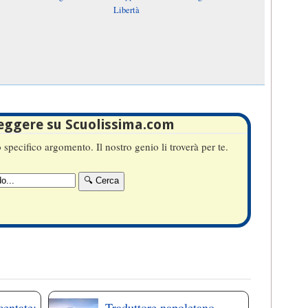
Libertà
leggere su Scuolissima.com
specifico argomento. Il nostro genio li troverà per te.
centate:
Traduttore napoletano