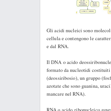
Gli acidi nucleici sono molecol
cellula e contengono le caratter
e dal RNA.
Il DNA o acido deossiribonucle
formato da nucleotidi costituit
(deossiribosio), un gruppo (fosf
azotate che sono guanina, uracil
mancare nel RNA).
RNA o acido ribonucleico governa