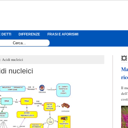
 DETTI
DIFFERENZE
FRASI E AFORISMI
💥
 Acidi nucleici
Mag
di nucleici
ric
Il m
dell
cost