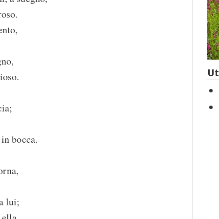
roso.
ento,
gno,
Ut
ioso.
cia;
o in bocca.
orna,
a lui;
ella,