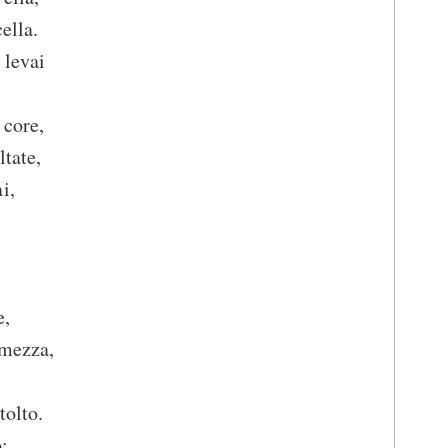
cella.
 levai
 core,
ltate,
i,
e,
rmezza,
tolto.
;