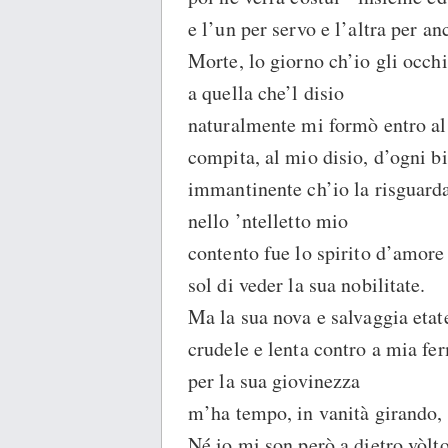
e l’un per servo e l’altra per an
Morte, lo giorno ch’io gli occhi
a quella che’l disio
naturalmente mi formò entro al
compita, al mio disio, d’ogni bi
immantinente ch’io la risguarda
nello ’ntelletto mio
contento fue lo spirito d’amore
sol di veder la sua nobilitate.
Ma la sua nova e salvaggia etat
crudele e lenta contro a mia fe
per la sua giovinezza
m’ha tempo, in vanità girando, 
Né io mi son però a dietro vòlto