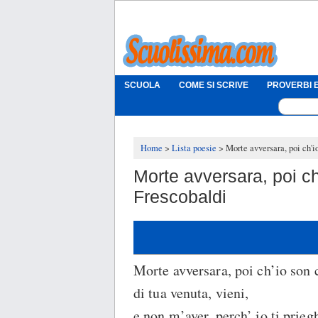
SCUOLA
COME SI SCRIVE
PROVERBI E
Home
Lista poesie
Morte avversara, poi ch'i
Morte avversara, poi ch
Frescobaldi
Morte avversara, poi ch’io son 
di tua venuta, vieni,
e non m’aver, perch’ io ti prieg