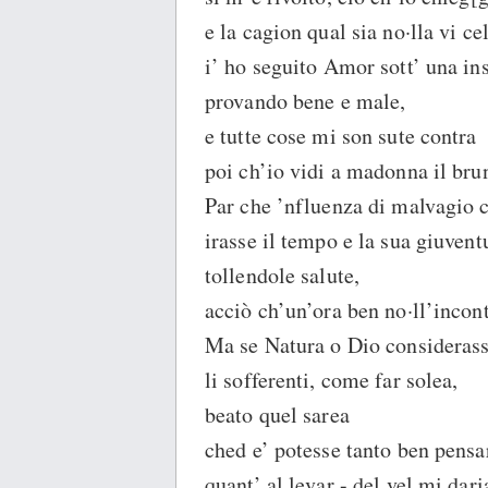
e la cagion qual sia no·lla vi ce
i’ ho seguito Amor sott’ una in
provando bene e male,
e tutte cose mi son sute contra
poi ch’io vidi a madonna il brun
Par che ’nfluenza di malvagio c
irasse il tempo e la sua giuvent
tollendole salute,
acciò ch’un’ora ben no·ll’incont
Ma se Natura o Dio consideras
li sofferenti, come far solea,
beato quel sarea
ched e’ potesse tanto ben pensa
quant’ al levar - del vel mi dari