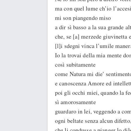
ma con quel lume ch’io l’accesi
mi son piangendo miso
a dir sì basso a la sua grande al
che, se [a] merzede giuvinetta e
[l]i sdegni vinca l’umile maner
Io la trovai della mia mente do
così subitamente
come Natura mi die’ sentiment
e canoscenza Amore ed intellet
poi gli occhi miei, quando la fe
sì amorosamente
guardaro in lei, veggendo a c
ogni beltate senza alcun difetto
che li condusse a pianger lo dil