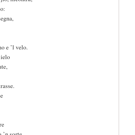
lo:
segna,
o e ’l velo.
ielo
ute,
rasse.
se
re
a ’n sorte