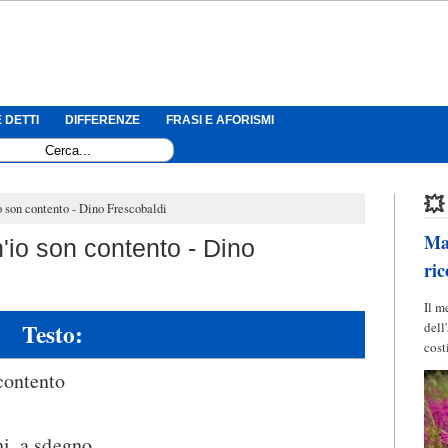
 DETTI
DIFFERENZE
FRASI E AFORISMI
💥
o son contento - Dino Frescobaldi
Mag
'io son contento - Dino
ric
Il m
Testo:
dell
cost
contento
hi, a sdegno,