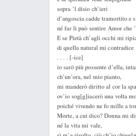
sopra ’l disio ch’ieri
d’angoscia cadde tramortito e s
né far li può sentire Amor che ’
E se Pietà ch’agli occhi mi rip
di quella natural mi contradice
. . . . [-ice]
io sarò più possente d’ella, int
ch’un’ora, nel mio pianto,
mi manderò diritto al cor la sp
ov’io sog[g]iacerò una volta mo
poiché vivendo ne fo mille a tor
Morte, a cui dico? Donna mi di
né la vita mi vale,
sì m’e rivolto, ciò ch’io chieg[g