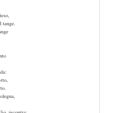
teso,
l tange.
iange
anto
ada:
rto,
to.
sdegna,
]io, incontra;