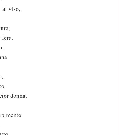
 al viso,
tura,
 fera,
a.
nna
o,
to,
cior donna,
ompimento
,
etto