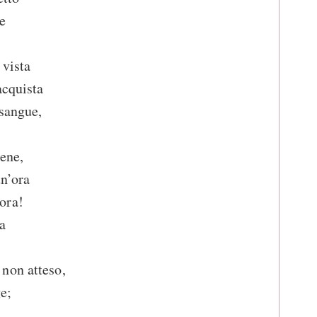
e
 vista
acquista
 sangue,
ene,
un’ora
ora!
a
non atteso,
e;