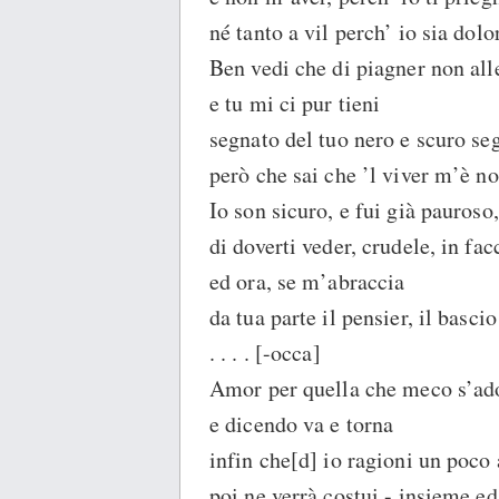
né tanto a vil perch’ io sia dolo
Ben vedi che di piagner non all
e tu mi ci pur tieni
segnato del tuo nero e scuro se
però che sai che ’l viver m’è no
Io son sicuro, e fui già pauroso,
di doverti veder, crudele, in fac
ed ora, se m’abraccia
da tua parte il pensier, il basci
. . . . [-occa]
Amor per quella che meco s’ad
e dicendo va e torna
infin che[d] io ragioni un poco 
poi ne verrà costui - insieme ed 