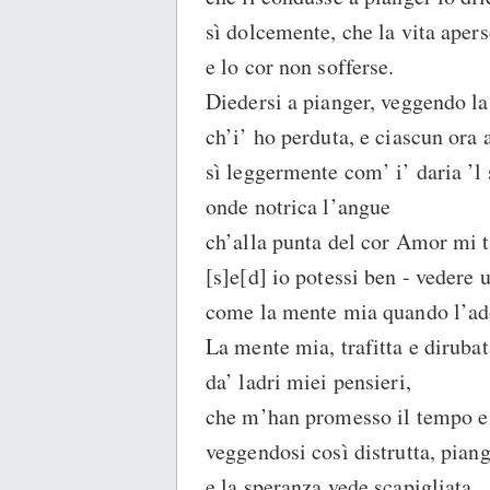
sì dolcemente, che la vita apers
e lo cor non sofferse.
Diedersi a pianger, veggendo la
ch’i’ ho perduta, e ciascun ora 
sì leggermente com’ i’ daria ’l
onde notrica l’angue
ch’alla punta del cor Amor mi t
[s]e[d] io potessi ben - vedere 
come la mente mia quando l’ad
La mente mia, trafitta e dirubat
da’ ladri miei pensieri,
che m’han promesso il tempo e 
veggendosi così distrutta, piang
e la speranza vede scapigliata