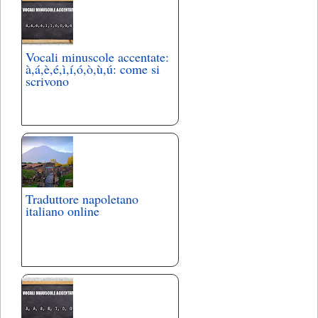
Vocali minuscole accentate:
à,á,è,é,ì,í,ó,ò,ù,ú: come si
scrivono
Traduttore napoletano
italiano online