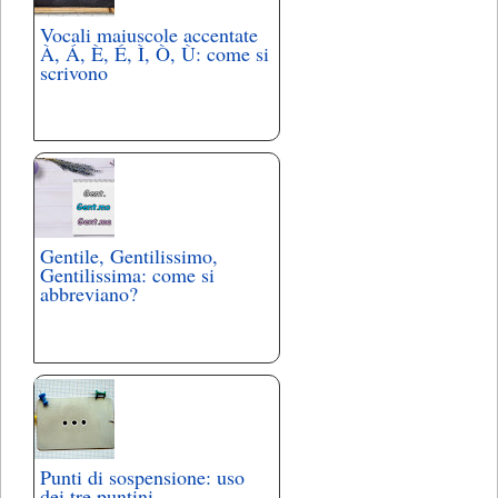
Vocali maiuscole accentate
À, Á, È, É, Ì, Ò, Ù: come si
scrivono
Gentile, Gentilissimo,
Gentilissima: come si
abbreviano?
Punti di sospensione: uso
dei tre puntini