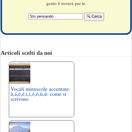
genio li troverà per te.
Articoli scelti da noi
Vocali minuscole accentate:
à,á,è,é,ì,í,ó,ò,ù,ú: come si
scrivono