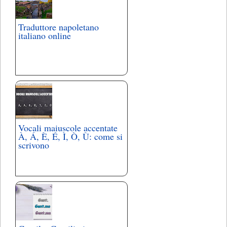
Traduttore napoletano
italiano online
Vocali maiuscole accentate
À, Á, È, É, Ì, Ò, Ù: come si
scrivono