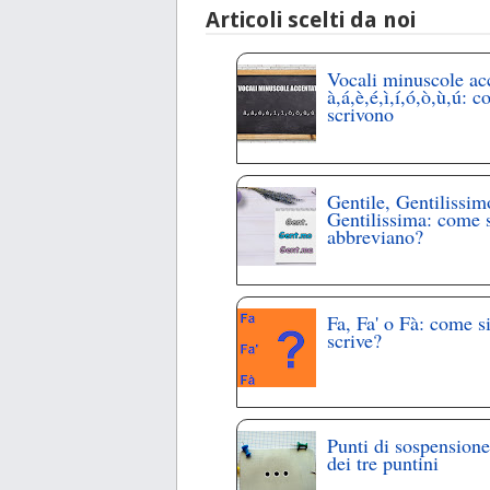
Articoli scelti da noi
Vocali minuscole ac
à,á,è,é,ì,í,ó,ò,ù,ú: c
scrivono
Gentile, Gentilissim
Gentilissima: come 
abbreviano?
Fa, Fa' o Fà: come s
scrive?
Punti di sospensione
dei tre puntini