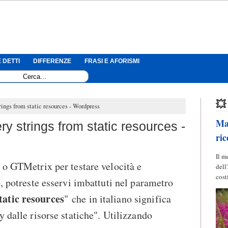
 DETTI
DIFFERENZE
FRASI E AFORISMI
💥
ings from static resources - Wordpress
Mag
 strings from static resources -
ric
Il m
 o GTMetrix per testare velocità e
dell
cost
, potreste esservi imbattuti nel parametro
atic resources
" che in italiano significa
 dalle risorse statiche". Utilizzando