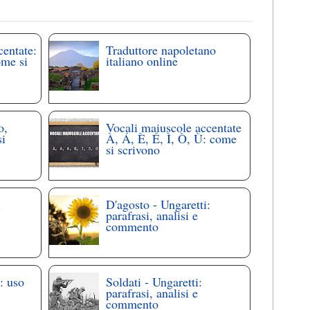
centate:
Traduttore napoletano
ome si
italiano online
o,
Vocali maiuscole accentate
si
À, Á, È, É, Ì, Ò, Ù: come
si scrivono
i
D'agosto - Ungaretti:
parafrasi, analisi e
commento
: uso
Soldati - Ungaretti:
parafrasi, analisi e
commento