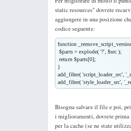
Per migliorare di molto il punt
static resources" dovrete recarv
aggiungere in una posizione che 
codice seguente:
function _remove_script_version
$parts = explode( '?', $src );
return $parts[0];
}
add_filter( 'script_loader_src', '
add_filter( 'style_loader_src', '_
Bisogna salvare il file e poi, p
i miglioramenti, dovrete prima 
per la cache (se ne state utiliz