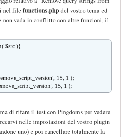
eggio relativo a "Remove query strings from
functions.php
i nel file
del vostro tema ed
non vada in conflitto con altre funzioni, il
( $src ){
_remove_script_version', 15, 1 );
remove_script_version', 15, 1 );
rima di rifare il test con Pingdoms per vedere
recarvi nelle impostazioni del vostro plugin
zandone uno) e poi cancellare totalmente la