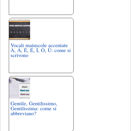
Vocali maiuscole accentate
À, Á, È, É, Ì, Ò, Ù: come si
scrivono
Gentile, Gentilissimo,
Gentilissima: come si
abbreviano?