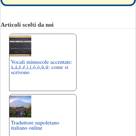
Articoli scelti da noi
Vocali minuscole accentate:
à,á,è,é,ì,í,ó,ò,ù,ú: come si
scrivono
Traduttore napoletano
italiano online