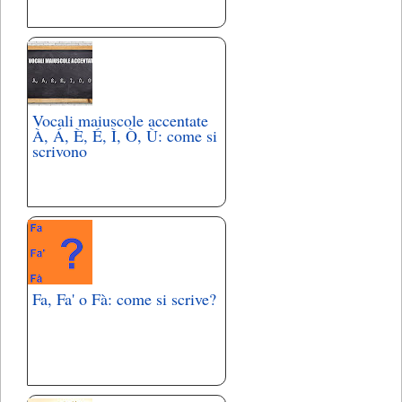
Vocali maiuscole accentate
À, Á, È, É, Ì, Ò, Ù: come si
scrivono
Fa, Fa' o Fà: come si scrive?