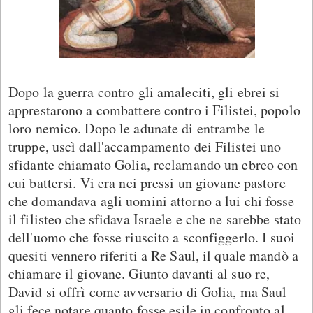
Dopo la guerra contro gli amaleciti, gli ebrei si
apprestarono a combattere contro i Filistei, popolo
loro nemico. Dopo le adunate di entrambe le
truppe, uscì dall'accampamento dei Filistei uno
sfidante chiamato Golia, reclamando un ebreo con
cui battersi. Vi era nei pressi un giovane pastore
che domandava agli uomini attorno a lui chi fosse
il filisteo che sfidava Israele e che ne sarebbe stato
dell'uomo che fosse riuscito a sconfiggerlo. I suoi
quesiti vennero riferiti a Re Saul, il quale mandò a
chiamare il giovane. Giunto davanti al suo re,
David si offrì come avversario di Golia, ma Saul
gli fece notare quanto fosse esile in confronto al