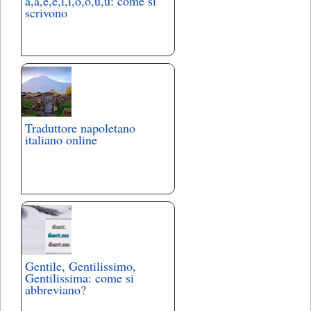
à,á,è,é,ì,í,ó,ò,ù,ú: come si
scrivono
Traduttore napoletano
italiano online
Gentile, Gentilissimo,
Gentilissima: come si
abbreviano?