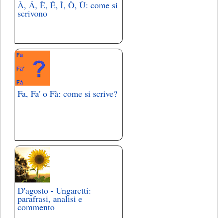
À, Á, È, É, Ì, Ò, Ù: come si
scrivono
Fa, Fa' o Fà: come si scrive?
D'agosto - Ungaretti:
parafrasi, analisi e
commento