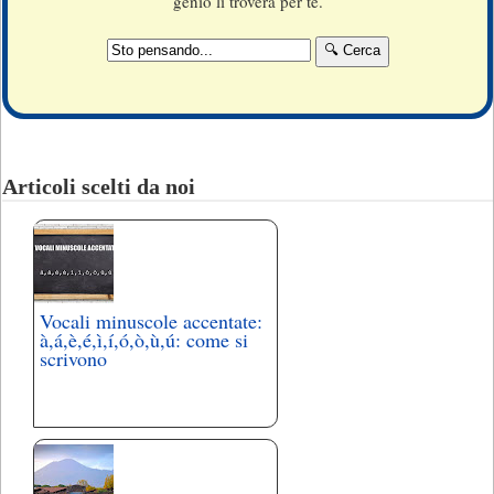
genio li troverà per te.
Articoli scelti da noi
Vocali minuscole accentate:
à,á,è,é,ì,í,ó,ò,ù,ú: come si
scrivono