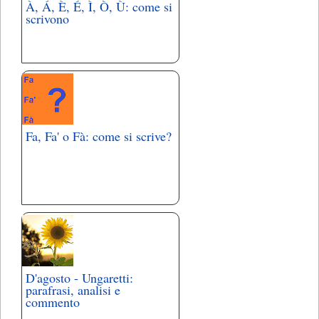
À, Á, È, É, Ì, Ò, Ù: come si
scrivono
Fa, Fa' o Fà: come si scrive?
D'agosto - Ungaretti:
parafrasi, analisi e
commento