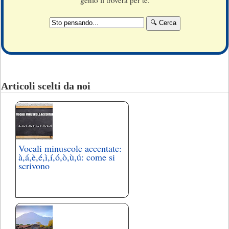
Articoli scelti da noi
Vocali minuscole accentate:
à,á,è,é,ì,í,ó,ò,ù,ú: come si
scrivono