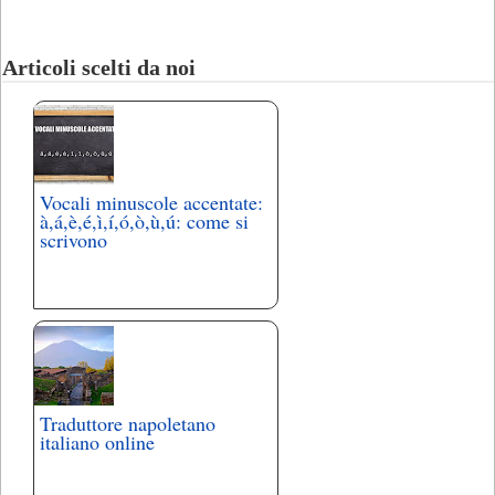
Articoli scelti da noi
Vocali minuscole accentate:
à,á,è,é,ì,í,ó,ò,ù,ú: come si
scrivono
Traduttore napoletano
italiano online