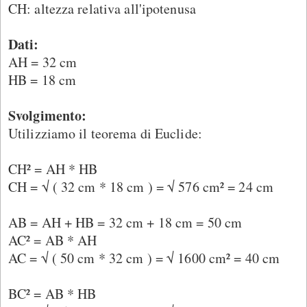
CH: altezza relativa all'ipotenusa
Dati:
AH = 32 cm
HB = 18 cm
Svolgimento:
Utilizziamo il teorema di Euclide:
CH² = AH * HB
CH = √ ( 32 cm * 18 cm ) = √ 576 cm² = 24 cm
AB = AH + HB = 32 cm + 18 cm = 50 cm
AC² = AB * AH
AC = √ ( 50 cm * 32 cm ) = √ 1600 cm² = 40 cm
BC² = AB * HB