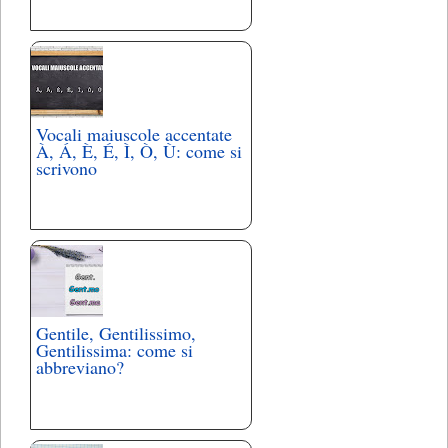
Vocali maiuscole accentate
À, Á, È, É, Ì, Ò, Ù: come si
scrivono
Gentile, Gentilissimo,
Gentilissima: come si
abbreviano?