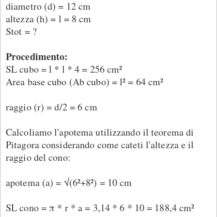
diametro (d) = 12 cm
altezza (h) = l = 8 cm
Stot = ?
Procedimento:
SL cubo = l * l * 4 = 256 cm²
Area base cubo (Ab cubo) = l² = 64 cm²
raggio (r) = d/2 = 6 cm
Calcoliamo l'apotema utilizzando il teorema di
Pitagora considerando come cateti l'altezza e il
raggio del cono:
apotema (a) = √(6²+8²) = 10 cm
SL cono = π * r * a = 3,14 * 6 * 10 = 188,4 cm²