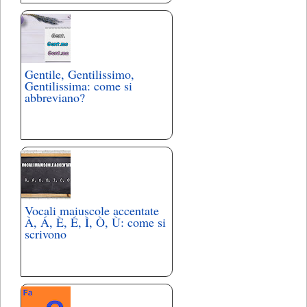
Gentile, Gentilissimo,
Gentilissima: come si
abbreviano?
Vocali maiuscole accentate
À, Á, È, É, Ì, Ò, Ù: come si
scrivono