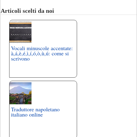
Articoli scelti da noi
Vocali minuscole accentate:
à,á,è,é,ì,í,ó,ò,ù,ú: come si
scrivono
Traduttore napoletano
italiano online