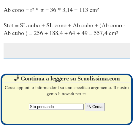
Ab cono = r² * π = 36 * 3,14 = 113 cm²
Stot = SL cubo + SL cono + Ab cubo + (Ab cono -
Ab cubo ) = 256 + 188,4 + 64 + 49 = 557,4 cm²
🧞 Continua a leggere su Scuolissima.com
Cerca appunti o informazioni su uno specifico argomento. Il nostro
genio li troverà per te.