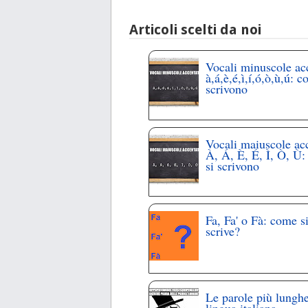
Articoli scelti da noi
Vocali minuscole ac
à,á,è,é,ì,í,ó,ò,ù,ú: c
scrivono
Vocali maiuscole ac
À, Á, È, É, Ì, Ò, Ù
si scrivono
Fa, Fa' o Fà: come s
scrive?
Le parole più lunghe
lingua italiana