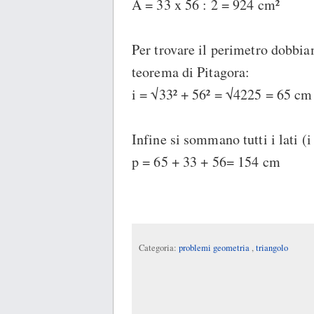
A = 33 x 56 : 2 = 924 cm²
Per trovare il perimetro dobbia
teorema di Pitagora:
i = √33² + 56² = √4225 = 65 cm
Infine si sommano tutti i lati (i
p = 65 + 33 + 56= 154 cm
Categoria:
problemi geometria
,
triangolo