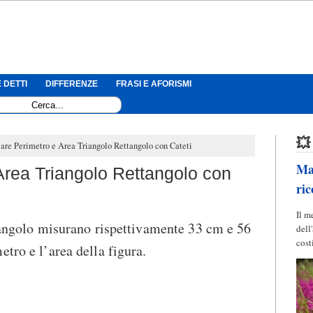
 DETTI
DIFFERENZE
FRASI E AFORISMI
💥
are Perimetro e Area Triangolo Rettangolo con Cateti
Mag
Area Triangolo Rettangolo con
ric
Il m
ttangolo misurano rispettivamente 33 cm e 56
dell
cost
tro e l’area della figura.