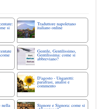
centate:
Traduttore napoletano
ome si
italiano online
centate
Gentile, Gentilissimo,
: come
Gentilissima: come si
abbreviano?
i
D'agosto - Ungaretti:
parafrasi, analisi e
commento
 nella
Signore e Signora: come si
abbreviano?