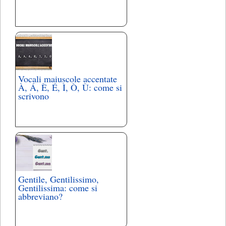
Vocali maiuscole accentate
À, Á, È, É, Ì, Ò, Ù: come si
scrivono
Gentile, Gentilissimo,
Gentilissima: come si
abbreviano?