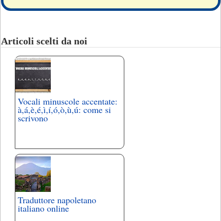
Articoli scelti da noi
Vocali minuscole accentate:
à,á,è,é,ì,í,ó,ò,ù,ú: come si
scrivono
Traduttore napoletano
italiano online