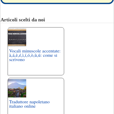
Articoli scelti da noi
Vocali minuscole accentate:
à,á,è,é,ì,í,ó,ò,ù,ú: come si
scrivono
Traduttore napoletano
italiano online