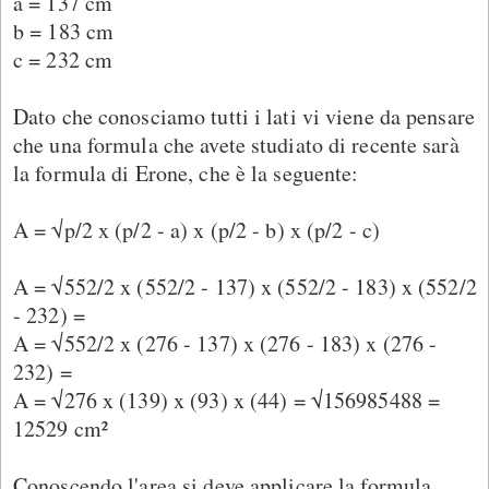
a = 137 cm
b = 183 cm
c = 232 cm
Dato che conosciamo tutti i lati vi viene da pensare
che una formula che avete studiato di recente sarà
la formula di Erone, che è la seguente:
A = √p/2 x (p/2 - a) x (p/2 - b) x (p/2 - c)
A = √552/2 x (552/2 - 137) x (552/2 - 183) x (552/2
- 232) =
A = √552/2 x (276 - 137) x (276 - 183) x (276 -
232) =
A = √276 x (139) x (93) x (44) = √156985488 =
12529 cm²
Conoscendo l'area si deve applicare la formula