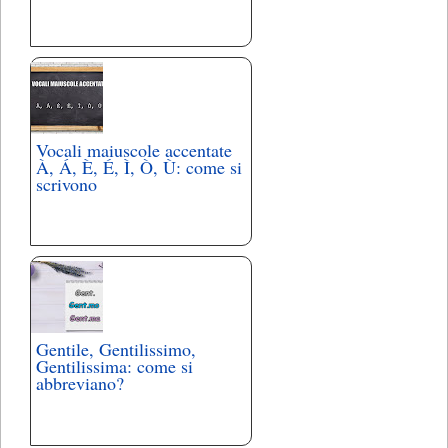
Vocali maiuscole accentate
À, Á, È, É, Ì, Ò, Ù: come si
scrivono
Gentile, Gentilissimo,
Gentilissima: come si
abbreviano?