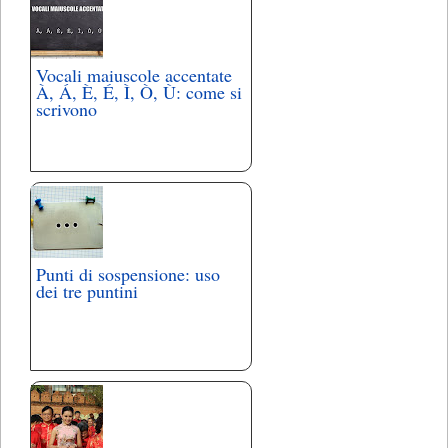
Vocali maiuscole accentate
À, Á, È, É, Ì, Ò, Ù: come si
scrivono
Punti di sospensione: uso
dei tre puntini