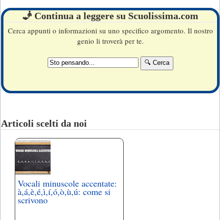
🧞 Continua a leggere su Scuolissima.com
Cerca appunti o informazioni su uno specifico argomento. Il nostro
genio li troverà per te.
Articoli scelti da noi
Vocali minuscole accentate:
à,á,è,é,ì,í,ó,ò,ù,ú: come si
scrivono