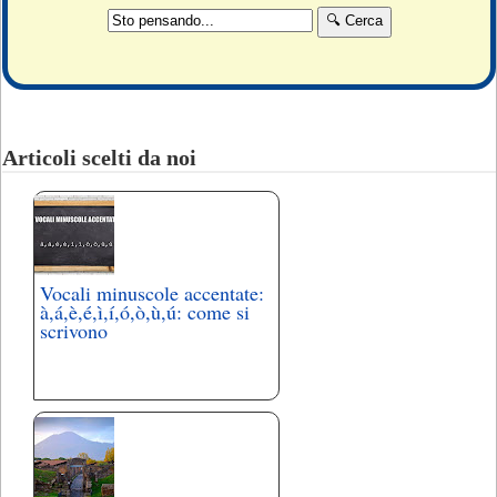
Articoli scelti da noi
Vocali minuscole accentate:
à,á,è,é,ì,í,ó,ò,ù,ú: come si
scrivono