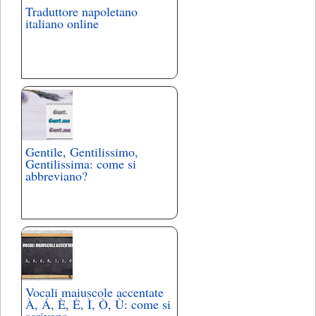
Traduttore napoletano
italiano online
Gentile, Gentilissimo,
Gentilissima: come si
abbreviano?
Vocali maiuscole accentate
À, Á, È, É, Ì, Ò, Ù: come si
scrivono