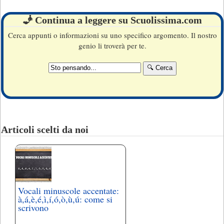
🧞 Continua a leggere su Scuolissima.com
Cerca appunti o informazioni su uno specifico argomento. Il nostro
genio li troverà per te.
Articoli scelti da noi
Vocali minuscole accentate:
à,á,è,é,ì,í,ó,ò,ù,ú: come si
scrivono