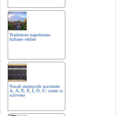
Traduttore napoletano
italiano online
Vocali maiuscole accentate
À, Á, È, É, Ì, Ò, Ù: come si
scrivono