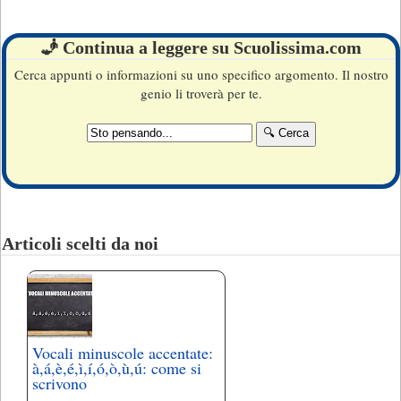
🧞 Continua a leggere su Scuolissima.com
Cerca appunti o informazioni su uno specifico argomento. Il nostro
genio li troverà per te.
Articoli scelti da noi
Vocali minuscole accentate:
à,á,è,é,ì,í,ó,ò,ù,ú: come si
scrivono