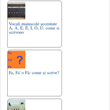
Vocali maiuscole accentate
À, Á, È, É, Ì, Ò, Ù: come si
scrivono
Fa, Fa' o Fà: come si scrive?