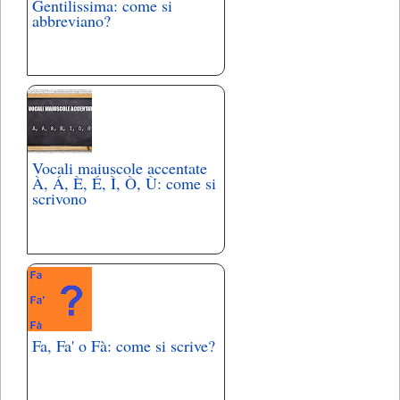
Gentilissima: come si
abbreviano?
Vocali maiuscole accentate
À, Á, È, É, Ì, Ò, Ù: come si
scrivono
Fa, Fa' o Fà: come si scrive?