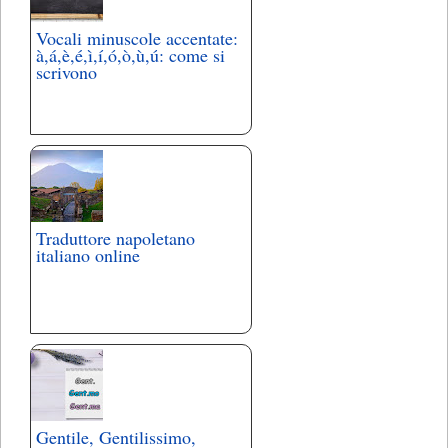
Vocali minuscole accentate:
à,á,è,é,ì,í,ó,ò,ù,ú: come si
scrivono
Traduttore napoletano
italiano online
Gentile, Gentilissimo,