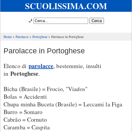
SCUOLISSIMA.COM
🧞
Home
Parolacce
Portoghese
Parolacce in Portoghese
Parolacce in Portoghese
parolacce
Elenco di
, bestemmie, insulti
Portoghese
in
.
Bicha (Brasile) = Frocio, "Viados"
Bolas = Accidenti
Chupa minha Buceta (Brasile) = Leccami la Figa
Burro = Somaro
Cabrão = Cornuto
Caramba = Caspita