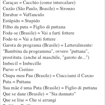
Caraças = Cacchio (come intercalare)
Cuzão (São Paulo, Brasile) = Stronzo
Enrabar = Vaffanculo
Estúpido = Stupido
Filho da puta = Figlio di puttana
Foda-se (Brasile) = Vai a farti fottere
Fode-te = Vai a farti fottere
Garota de programa (Brasile) = Letteralmente:
"Bambina da programma", ovvero "puttana",
prostituta. (anche al maschile, "garoto de...")
Imbecil = Imbecille
Parvo = Cretino
Chupa meu Pau (Brasile) = Ciucciami il Caxxo
Puta = Puttana
Sua mãe é uma Puta (Brasile) = Figlio di puttana
Que se dane (Brasile) = "Sia dannato"
Que se lixe = Che si arrangi