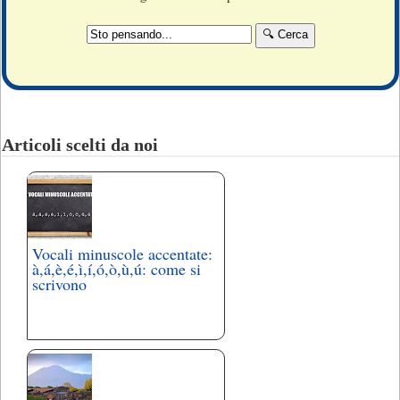
Articoli scelti da noi
Vocali minuscole accentate:
à,á,è,é,ì,í,ó,ò,ù,ú: come si
scrivono