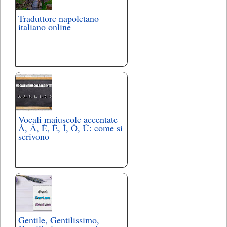
Traduttore napoletano
italiano online
Vocali maiuscole accentate
À, Á, È, É, Ì, Ò, Ù: come si
scrivono
Gentile, Gentilissimo,