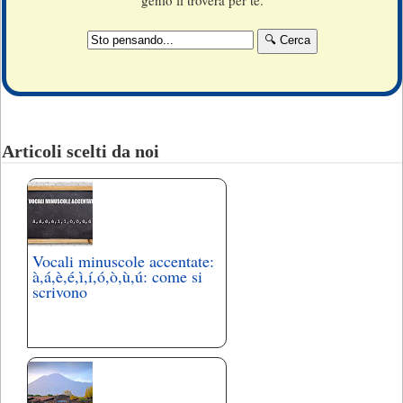
Articoli scelti da noi
Vocali minuscole accentate:
à,á,è,é,ì,í,ó,ò,ù,ú: come si
scrivono