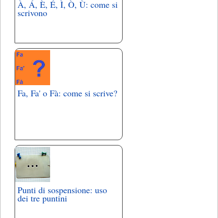
À, Á, È, É, Ì, Ò, Ù: come si
scrivono
Fa, Fa' o Fà: come si scrive?
Punti di sospensione: uso
dei tre puntini