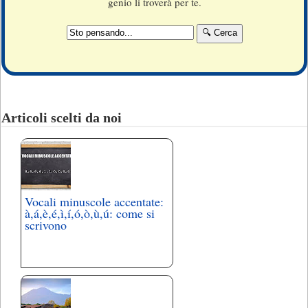
genio li troverà per te.
Articoli scelti da noi
Vocali minuscole accentate:
à,á,è,é,ì,í,ó,ò,ù,ú: come si
scrivono