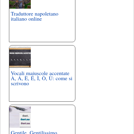
Traduttore napoletano
italiano online
Vocali maiuscole accentate
À, Á, È, É, Ì, Ò, Ù: come si
scrivono
Gentile, Gentilissimo,