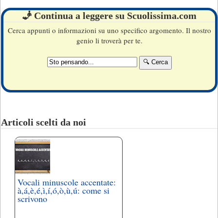
🧞 Continua a leggere su Scuolissima.com
Cerca appunti o informazioni su uno specifico argomento. Il nostro
genio li troverà per te.
Articoli scelti da noi
Vocali minuscole accentate:
à,á,è,é,ì,í,ó,ò,ù,ú: come si
scrivono