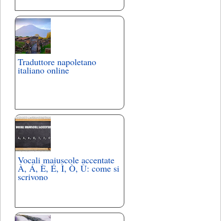
Traduttore napoletano
italiano online
Vocali maiuscole accentate
À, Á, È, É, Ì, Ò, Ù: come si
scrivono