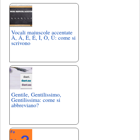
Vocali maiuscole accentate
À, Á, È, É, Ì, Ò, Ù: come si
scrivono
Gentile, Gentilissimo,
Gentilissima: come si
abbreviano?