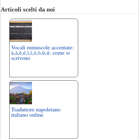
Articoli scelti da noi
Vocali minuscole accentate:
à,á,è,é,ì,í,ó,ò,ù,ú: come si
scrivono
Traduttore napoletano
italiano online